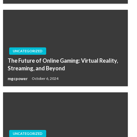
UNCATEGORIZED
The Future of Online Gaming: Virtual Reality,
Streaming, and Beyond
mgcpower
October 6, 2024
UNCATEGORIZED