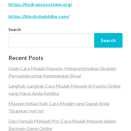
https://hydraecosystem.org/
https://blockchainhike.com/
Search
Search
Recent Posts
Inilah Cara Mudah Maxwin: Mengoptimalkan Strategi
Permainan untuk Kemenangan Besar
Langkah-Langkah Cara Mudah Maxwin di Kasino Online
yang Harus Anda Ketahui
Maxwin Setiap Kali: Cara Mudah yang Dapat Anda
Terapkan Hari Ini
Dari Pemula Menjadi Pro: Cara Mudah Maxwin dalam
Bermain Game Online