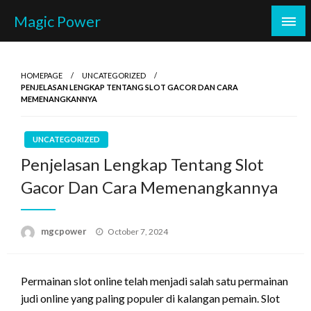
Skip
Magic Power
to
content
HOMEPAGE
UNCATEGORIZED
PENJELASAN LENGKAP TENTANG SLOT GACOR DAN CARA
MEMENANGKANNYA
UNCATEGORIZED
Penjelasan Lengkap Tentang Slot
Gacor Dan Cara Memenangkannya
Posted
mgcpower
October 7, 2024
on
Permainan slot online telah menjadi salah satu permainan
judi online yang paling populer di kalangan pemain. Slot