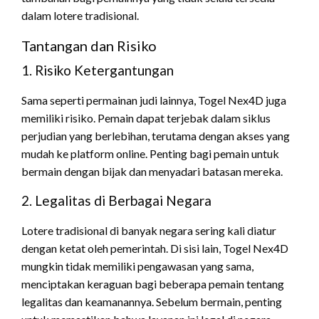
dalam lotere tradisional.
Tantangan dan Risiko
1. Risiko Ketergantungan
Sama seperti permainan judi lainnya, Togel Nex4D juga
memiliki risiko. Pemain dapat terjebak dalam siklus
perjudian yang berlebihan, terutama dengan akses yang
mudah ke platform online. Penting bagi pemain untuk
bermain dengan bijak dan menyadari batasan mereka.
2. Legalitas di Berbagai Negara
Lotere tradisional di banyak negara sering kali diatur
dengan ketat oleh pemerintah. Di sisi lain, Togel Nex4D
mungkin tidak memiliki pengawasan yang sama,
menciptakan keraguan bagi beberapa pemain tentang
legalitas dan keamanannya. Sebelum bermain, penting