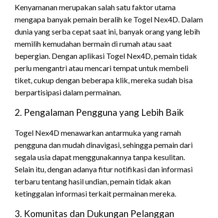
Kenyamanan merupakan salah satu faktor utama
mengapa banyak pemain beralih ke Togel Nex4D. Dalam
dunia yang serba cepat saat ini, banyak orang yang lebih
memilih kemudahan bermain di rumah atau saat
bepergian. Dengan aplikasi Togel Nex4D, pemain tidak
perlu mengantri atau mencari tempat untuk membeli
tiket, cukup dengan beberapa klik, mereka sudah bisa
berpartisipasi dalam permainan.
2. Pengalaman Pengguna yang Lebih Baik
Togel Nex4D menawarkan antarmuka yang ramah
pengguna dan mudah dinavigasi, sehingga pemain dari
segala usia dapat menggunakannya tanpa kesulitan.
Selain itu, dengan adanya fitur notifikasi dan informasi
terbaru tentang hasil undian, pemain tidak akan
ketinggalan informasi terkait permainan mereka.
3. Komunitas dan Dukungan Pelanggan